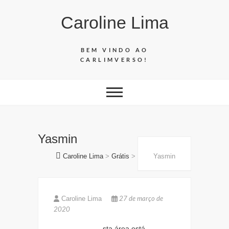
Skip
Caroline Lima
to
content
BEM VINDO AO
CARLIMVERSO!
Yasmin
Caroline Lima
>
Grátis
>
Yasmin
27 de março de
Caroline Lima
2020
sta área está