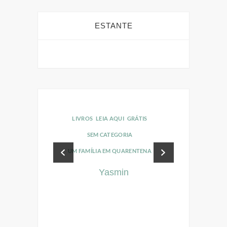
ESTANTE
LIVROS
LEIA AQUI
GRÁTIS
LIVROS
LEI
SEM CATEGORIA
SEM C
UM FAMÍLIA EM QUARENTENA
UM FAMÍLIA 
Yasmin
Ma