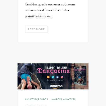
Também queria escrever sobre um
universo real. Essa foi a minha
primeira história…
READ MORE
AMAZON
,
LIVROS
AARON
,
AMAZON
,