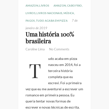
AMAZON
,
LIVROS
AMAZON
,
CABO FRIO
,
LIVROS
,
LIVROS NACIONAIS
,
MÚSICA
,
7 de
PAGOS
,
TUDO ACABA EM PIZZA
janeiro de 2019
Uma história 100%
brasileira
Caroline Lima
No Comments
Tudo acaba em pizza
nasceu em 2014, foi a
terceira história
completa que eu
escrevi. Foi a primeira
vez que eu me aventurei a escrever um
romance em primeira pessoa. Eu
queria tentar novas formas de
escrever e novas técnicas de escrita.