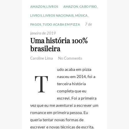
AMAZON
,
LIVROS
AMAZON
,
CABO FRIO
,
LIVROS
,
LIVROS NACIONAIS
,
MÚSICA
,
7 de
PAGOS
,
TUDO ACABA EM PIZZA
janeiro de 2019
Uma história 100%
brasileira
Caroline Lima
No Comments
Tudo acaba em pizza
nasceu em 2014, foi a
terceira história
completa que eu
escrevi. Foi a primeira
vez que eu me aventurei a escrever um
romance em primeira pessoa. Eu
queria tentar novas formas de
escrever e novas técnicas de escrita.