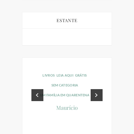
ESTANTE
LIVROS
LEIA AQUI
GRÁTIS
LIVROS
LEI
SEM CATEGORIA
RAINHA
UM FAMÍLIA EM QUARENTENA
O
Maurício