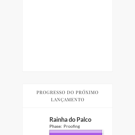
UI
GRÁTIS
ORIA
UARENTENA
in
PROGRESSO DO PRÓXIMO
LANÇAMENTO
Rainha do Palco
Phase:
Proofing