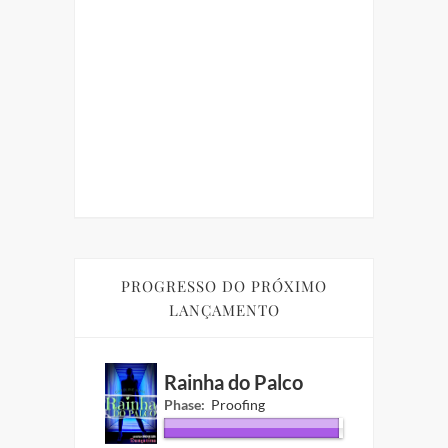
UI
GRÁTIS
ORIA
UARENTENA
cio
PROGRESSO DO PRÓXIMO
LANÇAMENTO
Rainha do Palco
Phase:
Proofing