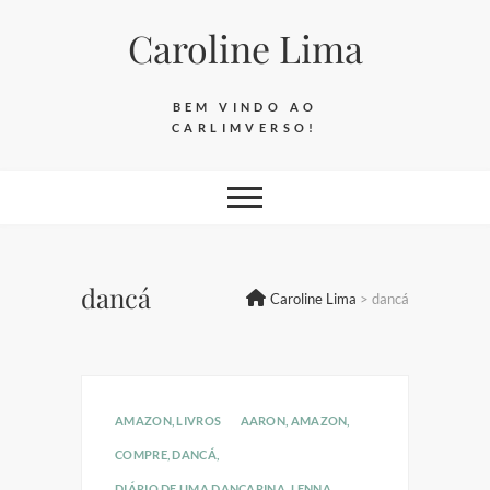
Skip
Caroline Lima
to
content
BEM VINDO AO
CARLIMVERSO!
dancá
Caroline Lima
>
dancá
AMAZON
,
LIVROS
AARON
,
AMAZON
,
COMPRE
,
DANCÁ
,
DIÁRIO DE UMA DANÇARINA
,
LENNA
,