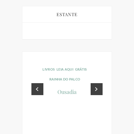
ESTANTE
LIVROS
LEIA AQUI
GRÁTIS
LIVROS
LEI
RAINHA DO PALCO
RAINHA
Ousadia
M