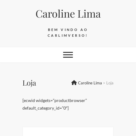
Skip
Caroline Lima
to
content
BEM VINDO AO
CARLIMVERSO!
Loja
Caroline Lima
>
Loja
[ecwid widgets=”productbrowser”
default_category_id=”0″]