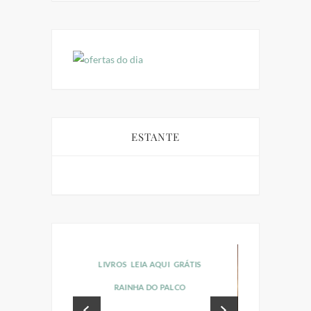
ESTANTE
UI
GRÁTIS
LIVROS
LEIA AQUI
GRÁTIS
ORIA
RAINHA DO PALCO
UARENTENA