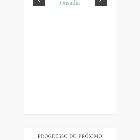
Ousadia
cio
LIVROS
LEI
RAINHA
M
PROGRESSO DO PRÓXIMO