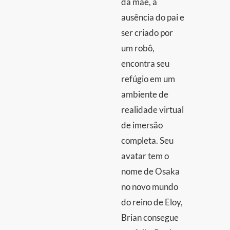
da mãe, a
ausência do pai e
ser criado por
um robô,
encontra seu
refúgio em um
ambiente de
realidade virtual
de imersão
completa. Seu
avatar tem o
nome de Osaka
no novo mundo
do reino de Eloy,
Brian consegue