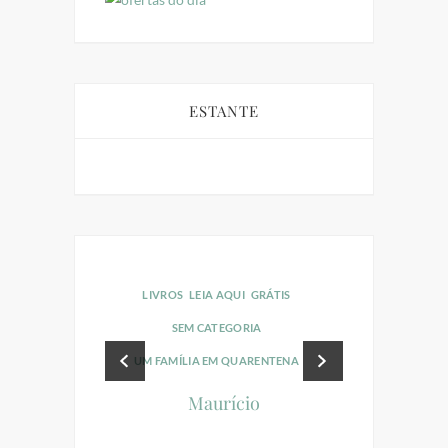
ESTANTE
LIVROS
LEIA AQUI
GRÁTIS
LIVROS
LEI
SEM CATEGORIA
RAINHA
UM FAMÍLIA EM QUARENTENA
O
Maurício