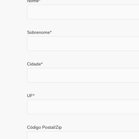
Nome
*
Sobrenome
*
Cidade
*
UF
*
Código Postal/Zip