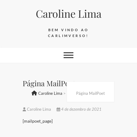
Skip
Caroline Lima
to
content
BEM VINDO AO
CARLIMVERSO!
Página MailPoet
Caroline Lima
>
Página MailPoet
Caroline Lima
4 de dezembro de 2021
[mailpoet_page]