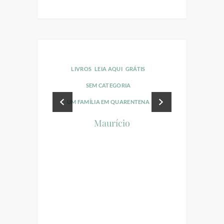
LIVROS
LEIA AQUI
GRÁTIS
LIVROS
LEI
SEM CATEGORIA
RAINHA
UM FAMÍLIA EM QUARENTENA
O
Maurício
UI
GRÁTIS
ORIA