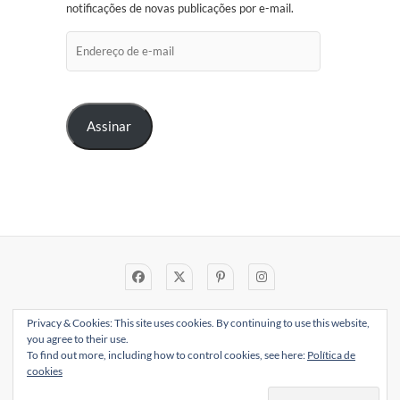
notificações de novas publicações por e-mail.
Endereço
de
e-
mail
Assinar
Privacy & Cookies: This site uses cookies. By continuing to use this website,
CADASTRO
PLATAFORMAS
you agree to their use.
CLUBINHO
LIVROS
To find out more, including how to control cookies, see here:
Política de
cookies