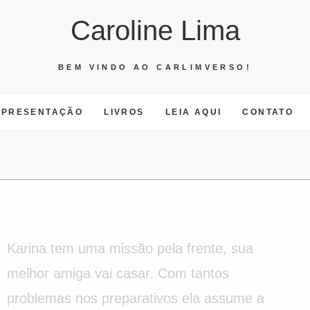
Caroline Lima
BEM VINDO AO CARLIMVERSO!
APRESENTAÇÃO
LIVROS
LEIA AQUI
CONTATO
Karina tem uma missão pela frente, sua
melhor amiga vai casar. Com tantos
problemas nos preparativos ela assume a