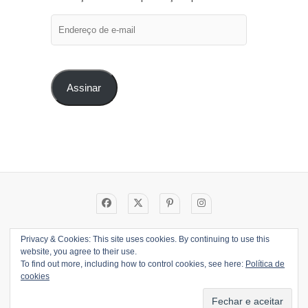
Endereço
de
e-
mail
Assinar
Privacy & Cookies: This site uses cookies. By continuing to use this
CADASTRO
PLATAFORMAS
website, you agree to their use.
CLUBINHO
LIVROS
To find out more, including how to control cookies, see here:
Política de
cookies
© 2026
Caroline Lima
| Designed by:
Theme