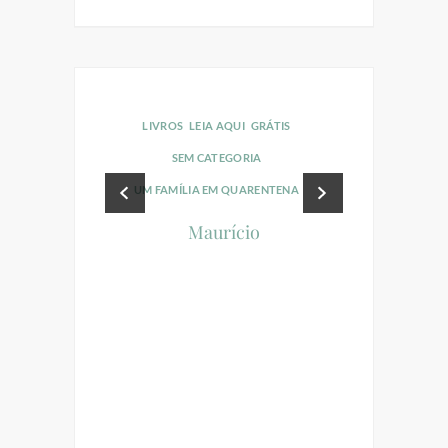
LIVROS
LEIA AQUI
GRÁTIS
LIVROS
LEI
SEM CATEGORIA
RAINHA
UM FAMÍLIA EM QUARENTENA
O
Maurício
UI
GRÁTIS
ORIA
UARENTENA