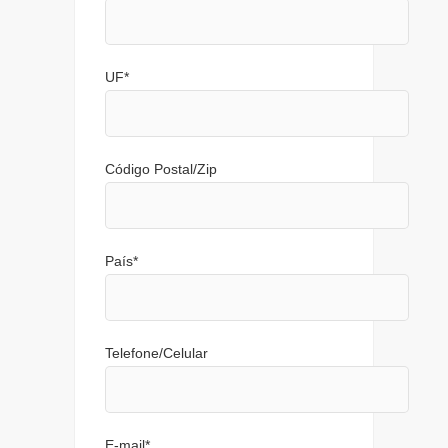
UF
*
Código Postal/Zip
País
*
Telefone/Celular
E-mail
*