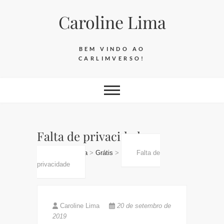
Skip
Caroline Lima
to
content
BEM VINDO AO
CARLIMVERSO!
Falta de privacidade
Caroline Lima
>
Grátis
>
Falta de
privacidade
Caroline Lima
20 de setembro de
2019