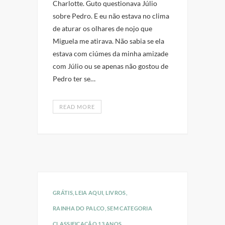
Charlotte. Guto questionava Júlio
sobre Pedro. E eu não estava no clima
de aturar os olhares de nojo que
Miguela me atirava. Não sabia se ela
estava com ciúmes da minha amizade
com Júlio ou se apenas não gostou de
Pedro ter se…
READ MORE
GRÁTIS
,
LEIA AQUI
,
LIVROS
,
RAINHA DO PALCO
,
SEM CATEGORIA
CLASSIFICAÇÃO 13 ANOS
,