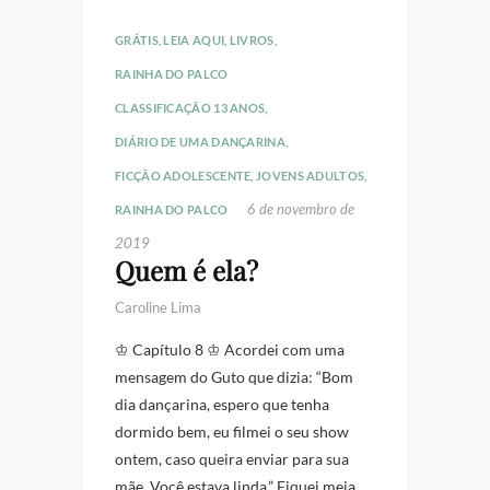
GRÁTIS
,
LEIA AQUI
,
LIVROS
,
RAINHA DO PALCO
CLASSIFICAÇÃO 13 ANOS
,
DIÁRIO DE UMA DANÇARINA
,
FICÇÃO ADOLESCENTE
,
JOVENS ADULTOS
,
6 de novembro de
RAINHA DO PALCO
2019
Quem é ela?
Caroline Lima
♔ Capítulo 8 ♔ Acordei com uma
mensagem do Guto que dizia: “Bom
dia dançarina, espero que tenha
dormido bem, eu filmei o seu show
ontem, caso queira enviar para sua
mãe. Você estava linda.” Fiquei meia