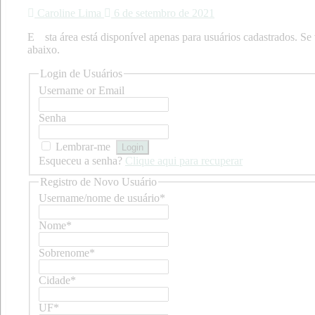
Caroline Lima
6 de setembro de 2021
Esta área está disponível apenas para usuários cadastrados. Se você já possuir cadastro, por favor faça log in. Se não, cadastre-se
abaixo.
Login de Usuários
Username or Email
Senha
Lembrar-me
Esqueceu a senha?
Clique aqui para recuperar
Registro de Novo Usuário
Username/nome de usuário
*
Nome
*
Sobrenome
*
Cidade
*
UF
*