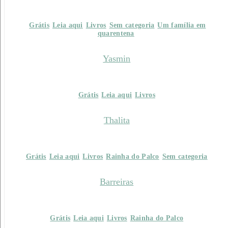
Grátis
Leia aqui
Livros
Sem categoria
Um família em
quarentena
Yasmin
Grátis
Leia aqui
Livros
Thalita
Grátis
Leia aqui
Livros
Rainha do Palco
Sem categoria
Barreiras
Grátis
Leia aqui
Livros
Rainha do Palco