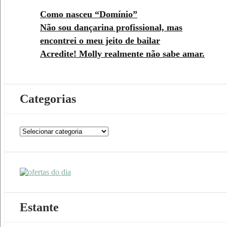
Como nasceu “Domínio”
Não sou dançarina profissional, mas
encontrei o meu jeito de bailar
Acredite! Molly realmente não sabe amar.
Categorias
Categorias
Estante