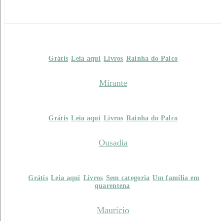
Grátis
Leia aqui
Livros
Rainha do Palco
Mirante
Grátis
Leia aqui
Livros
Rainha do Palco
Ousadia
Grátis
Leia aqui
Livros
Sem categoria
Um família em
quarentena
Maurício