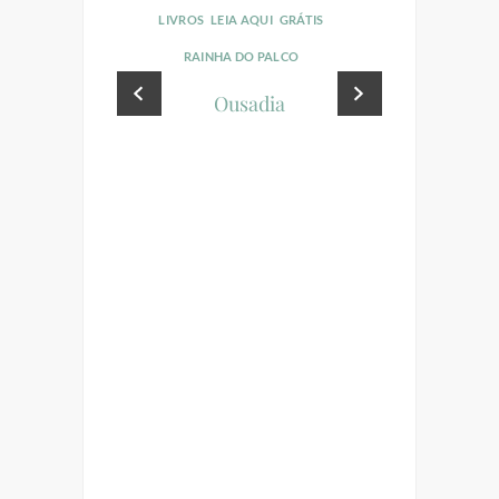
LIVROS
LEIA AQUI
GRÁTIS
LIVROS
LEI
RAINHA DO PALCO
RAINHA
Ousadia
M
UI
GRÁTIS
ORIA
UARENTENA
cio