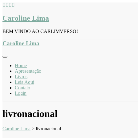
Skip
to
content
Caroline Lima
BEM VINDO AO CARLIMVERSO!
Caroline Lima
Home
Apresentação
Livros
Leia Aqui
Contato
Login
livronacional
Caroline Lima
>
livronacional