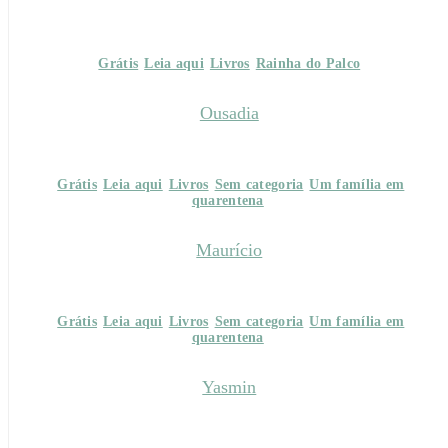
Grátis
Leia aqui
Livros
Rainha do Palco
Ousadia
Grátis
Leia aqui
Livros
Sem categoria
Um família em
quarentena
Maurício
Grátis
Leia aqui
Livros
Sem categoria
Um família em
quarentena
Yasmin