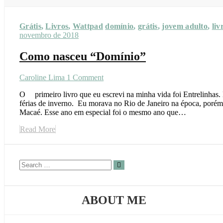
Grátis
,
Livros
,
Wattpad
domínio
,
grátis
,
jovem adulto
,
liv
novembro de 2018
Como nasceu “Domínio”
Caroline Lima
1 Comment
O primeiro livro que eu escrevi na minha vida foi Entrelinhas. Escrevi ele na época de faculdade em 2012, durante as minhas
férias de inverno. Eu morava no Rio de Janeiro na época, porém t
Macaé. Esse ano em especial foi o mesmo ano que…
Read More
ABOUT ME