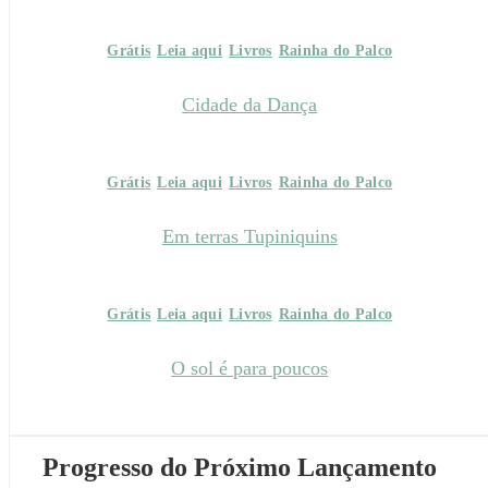
Grátis
Leia aqui
Livros
Rainha do Palco
Cidade da Dança
Grátis
Leia aqui
Livros
Rainha do Palco
Em terras Tupiniquins
Grátis
Leia aqui
Livros
Rainha do Palco
O sol é para poucos
Progresso do Próximo Lançamento