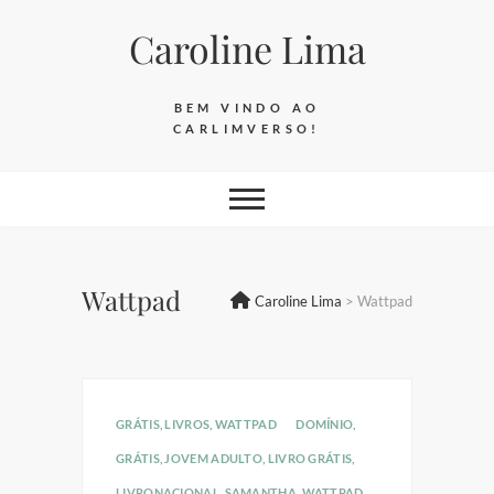
Skip
Caroline Lima
to
content
BEM VINDO AO
CARLIMVERSO!
Wattpad
Caroline Lima
>
Wattpad
GRÁTIS
,
LIVROS
,
WATTPAD
DOMÍNIO
,
GRÁTIS
,
JOVEM ADULTO
,
LIVRO GRÁTIS
,
LIVRONACIONAL
,
SAMANTHA
,
WATTPAD
,