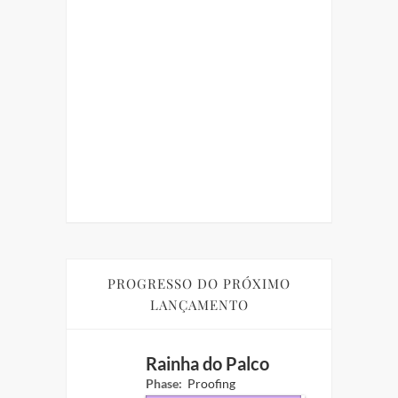
RAINHA
M
UI
GRÁTIS
ORIA
UARENTENA
cio
PROGRESSO DO PRÓXIMO
LANÇAMENTO
Rainha do Palco
Phase:
Proofing