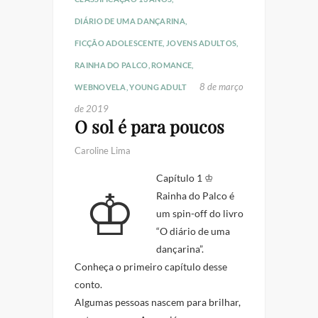
DIÁRIO DE UMA DANÇARINA
,
FICÇÃO ADOLESCENTE
,
JOVENS ADULTOS
,
RAINHA DO PALCO
,
ROMANCE
,
8 de março
WEBNOVELA
,
YOUNG ADULT
de 2019
O sol é para poucos
Caroline Lima
♔ Capítulo 1 ♔
Rainha do Palco é
um spin-off do livro
“O diário de uma
dançarina”.
Conheça o primeiro capítulo desse
conto.
Algumas pessoas nascem para brilhar,