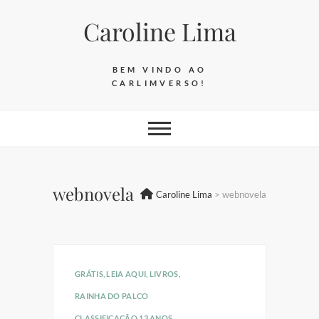
Skip
Caroline Lima
to
content
BEM VINDO AO
CARLIMVERSO!
webnovela
Caroline Lima
>
webnovela
GRÁTIS
,
LEIA AQUI
,
LIVROS
,
RAINHA DO PALCO
CLASSIFICAÇÃO 13 ANOS
,