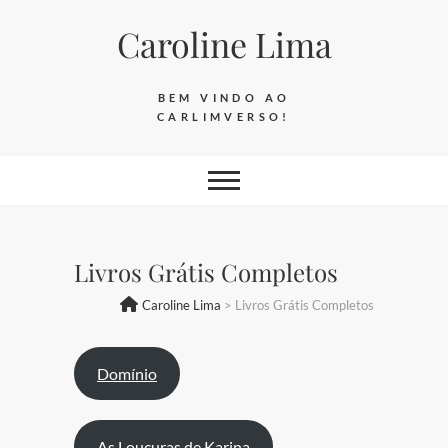
Skip
Caroline Lima
to
content
BEM VINDO AO
CARLIMVERSO!
Livros Grátis Completos
Caroline Lima
>
Livros Grátis Completos
Domínio
As Loucuras de Karina